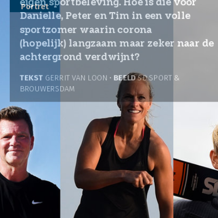
Portret
Ze hebben ieder hun geheel
eigen sportbeleving. Hoe is die voor
Danielle, Peter en Tim in een volle
sportzomer waarin corona
(hopelijk) langzaam maar zeker naar de
achtergrond verdwijnt?
TEKST
GERRIT VAN LOON •
BEELD
SD SPORT &
BROUWERSDAM