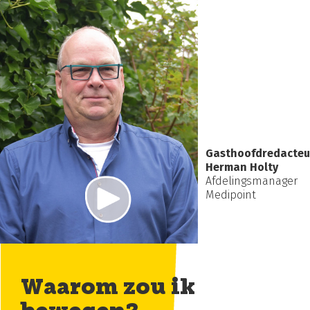
Gasthoofdredacteu
Herman Holty
Afdelingsmanager
Medipoint
Waarom zou ik