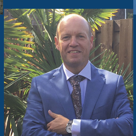
Lennen Jonker is fysio-
manueeltherapeut bij Fysan
Zierikzee. Hij behandelt ble
helpt mensen revalideren. T
zijn achillespees afscheurd
hij echter zelf zo'n traject in