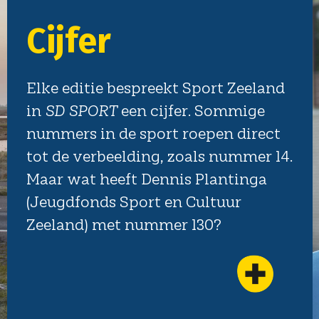
r
 bespreekt Sport Zeeland
RT
een cijfer. Sommige
 de sport roepen direct
eelding, zoals nummer 14.
eeft Dennis Plantinga
s Sport en Cultuur
met nummer 130?
Lijf & leed