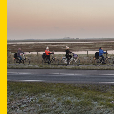
Cijfe
Elke editie
in
SD SPO
nummers in
tot de verb
Maar wat h
(Jeugdfond
Zeeland) 
Natuurlijk