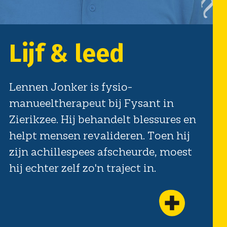
t in
ssures en
oen hij
e, moest
.