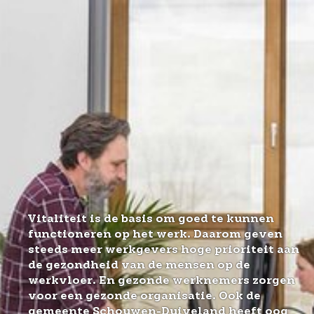
Vitaliteit is de basis om goed te kunnen
functioneren op het werk. Daarom geven
steeds meer werkgevers hoge prioriteit aan
de gezondheid van de mensen op de
werkvloer. En gezonde werknemers zorgen
voor een gezonde organisatie. Ook de
gemeente Schouwen-Duiveland heeft oog