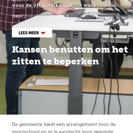
voor de vitaliteit van haar werknemers.
TEKST
JOOP VAN DER LAAN •
BEELD
MARISKA CATOR
Kansen benutten om het
zitten te beperken
De gemeente biedt een arrangement voor de
sportschool en er is aandacht voor gezonde