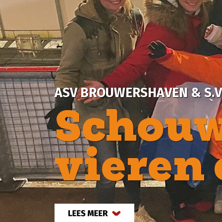
ASV BROUWERSHAVEN & S.V. MZC’11
Schouwse 
vieren ora