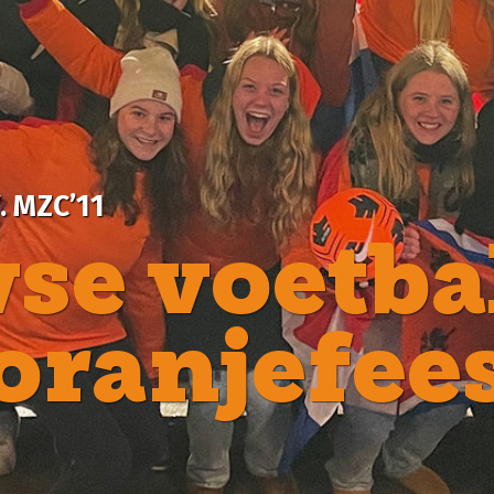
voetbalsters
njefeest