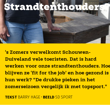
Strandtenthouders?
‘s Zomers verwelkomt Schouwen-
Duiveland vele toeristen. Dat is hard
werken voor onze strandtenthouders. Ho
blijven ze ‘fit for the job’ en hoe gezond is
hun werk? “De drukke pieken in het
zomerseizoen vergelijk ik met topsport.”
TEKST
BARRY HAGE •
BEELD
SD SPORT