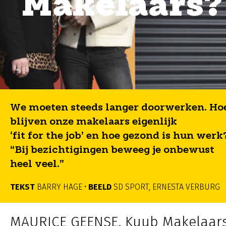
Makelaars?
We moeten steeds langer doorwerken. Ho
blijven onze makelaars eigenlijk
‘fit for the job’ en hoe gezond is hun werk
“Bij bezichtigingen beweeg je onbewust
heel veel.”
TEKST
BARRY HAGE •
BEELD
SD SPORT, ERNESTA VERBURG
MAURICE GEENSE, Kuub Makelaar